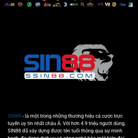
Ý
Số
Đẹp
SIN88
- là một trong những thương hiệu cá cược trực
tuyến uy tín nhất châu Á. Với hơn 4.9 triệu người dùng,
SIN88 đã xây dựng được tên tuổi thông qua sự minh