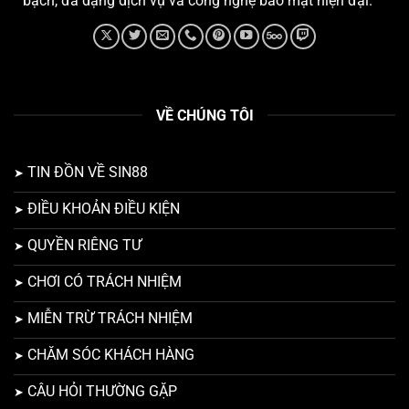
bạch, đa dạng dịch vụ và công nghệ bảo mật hiện đại.
VỀ CHÚNG TÔI
TIN ĐỒN VỀ SIN88
ĐIỀU KHOẢN ĐIỀU KIỆN
QUYỀN RIÊNG TƯ
CHƠI CÓ TRÁCH NHIỆM
MIỄN TRỪ TRÁCH NHIỆM
CHĂM SÓC KHÁCH HÀNG
CÂU HỎI THƯỜNG GẶP