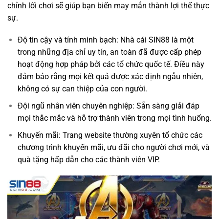
chỉnh lối chơi sẽ giúp bạn biến may mắn thành lợi thế thực
sự.
Độ tin cậy và tính minh bạch: Nhà cái SIN88 là một
trong những địa chỉ uy tín, an toàn đã được cấp phép
hoạt động hợp pháp bởi các tổ chức quốc tế. Điều này
đảm bảo rằng mọi kết quả được xác định ngẫu nhiên,
không có sự can thiệp của con người.
Đội ngũ nhân viên chuyên nghiệp: Sẵn sàng giải đáp
mọi thắc mắc và hỗ trợ thành viên trong mọi tình huống.
Khuyến mãi: Trang website thường xuyên tổ chức các
chương trình khuyến mãi, ưu đãi cho người chơi mới, và
quà tặng hấp dẫn cho các thành viên VIP.