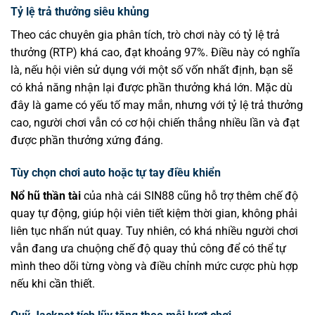
Tỷ lệ trả thưởng siêu khủng
Theo các chuyên gia phân tích, trò chơi này có tỷ lệ trả
thưởng (RTP) khá cao, đạt khoảng 97%. Điều này có nghĩa
là, nếu hội viên sử dụng với một số vốn nhất định, bạn sẽ
có khả năng nhận lại được phần thưởng khá lớn. Mặc dù
đây là game có yếu tố may mắn, nhưng với tỷ lệ trả thưởng
cao, người chơi vẫn có cơ hội chiến thắng nhiều lần và đạt
được phần thưởng xứng đáng.
Tùy chọn chơi auto hoặc tự tay điều khiển
Nổ hũ thần tài
của nhà cái SIN88 cũng hỗ trợ thêm chế độ
quay tự động, giúp hội viên tiết kiệm thời gian, không phải
liên tục nhấn nút quay. Tuy nhiên, có khá nhiều người chơi
vẫn đang ưa chuộng chế độ quay thủ công để có thể tự
mình theo dõi từng vòng và điều chỉnh mức cược phù hợp
nếu khi cần thiết.