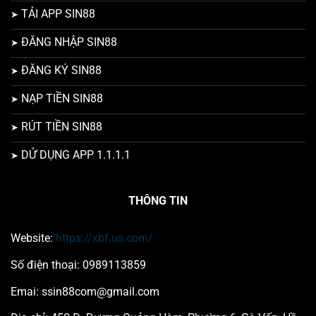
TẢI APP SIN88
ĐĂNG NHẬP SIN88
ĐĂNG KÝ SIN88
NẠP TIỀN SIN88
RÚT TIỀN SIN88
DỬ DỤNG APP 1.1.1.1
THÔNG TIN
Website:
https://xbf.us.com/
Số điện thoại: 0989113859
Emai:
ssin88com@gmail.com