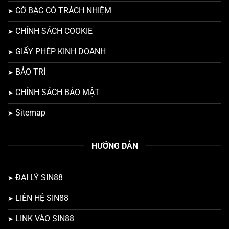
CỜ BẠC CÓ TRÁCH NHIỆM
CHÍNH SÁCH COOKIE
GIẤY PHÉP KINH DOANH
BẢO TRÌ
CHÍNH SÁCH BẢO MẬT
Sitemap
HƯỚNG DẪN
ĐẠI LÝ SIN88
LIÊN HỆ SIN88
LINK VÀO SIN88