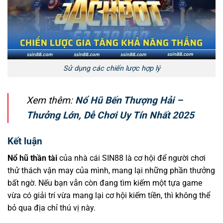
Sử dụng các chiến lược hợp lý
Xem thêm:
Nổ Hũ Bến Thượng Hải –
Thưởng Lớn, Dễ Chơi Uy Tín Nhất 2025
Kết luận
Nổ hũ thần tài
của nhà cái SIN88 là cơ hội để người chơi
thử thách vận may của mình, mang lại những phần thưởng
bất ngờ. Nếu bạn vẫn còn đang tìm kiếm một tựa game
vừa có giải trí vừa mang lại cơ hội kiếm tiền, thì không thể
bỏ qua địa chỉ thú vị này.