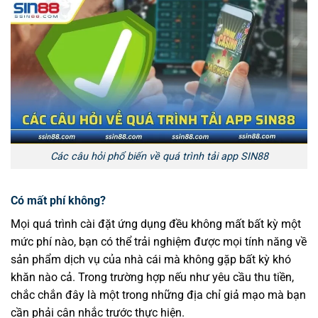
Các câu hỏi phổ biến về quá trình tải app SIN88
Có mất phí không?
Mọi quá trình cài đặt ứng dụng đều không mất bất kỳ một
mức phí nào, bạn có thể trải nghiệm được mọi tính năng về
sản phẩm dịch vụ của nhà cái mà không gặp bất kỳ khó
khăn nào cả. Trong trường hợp nếu như yêu cầu thu tiền,
chắc chắn đây là một trong những địa chỉ giả mạo mà bạn
cần phải cân nhắc trước thực hiện.