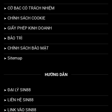
CỜ BẠC CÓ TRÁCH NHIỆM
CHÍNH SÁCH COOKIE
GIẤY PHÉP KINH DOANH
BẢO TRÌ
CHÍNH SÁCH BẢO MẬT
Sitemap
HƯỚNG DẪN
ĐẠI LÝ SIN88
LIÊN HỆ SIN88
LINK VÀO SIN88