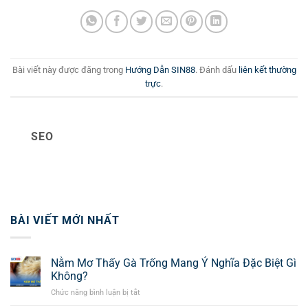
Bài viết này được đăng trong
Hướng Dẫn SIN88
. Đánh dấu
liên kết thường
trực
.
SEO
BÀI VIẾT MỚI NHẤT
Nằm Mơ Thấy Gà Trống Mang Ý Nghĩa Đặc Biệt Gì
Không?
Chức năng bình luận bị tắt
ở
Nằm