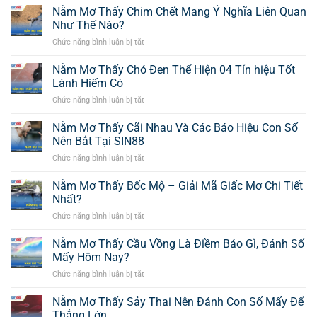
Mơ
Nằm Mơ Thấy Chim Chết Mang Ý Nghĩa Liên Quan
Thấy
Như Thế Nào?
Gà
Chức năng bình luận bị tắt
ở
Trống
Nằm
Mang
Mơ
Nằm Mơ Thấy Chó Đen Thể Hiện 04 Tín hiệu Tốt
Ý
Thấy
Nghĩa
Lành Hiếm Có
Chim
Đặc
Chức năng bình luận bị tắt
ở
Chết
Biệt
Nằm
Mang
Gì
Mơ
Nằm Mơ Thấy Cãi Nhau Và Các Báo Hiệu Con Số
Ý
Không?
Thấy
Nghĩa
Nên Bắt Tại SIN88
Chó
Liên
Chức năng bình luận bị tắt
ở
Đen
Quan
Nằm
Thể
Như
Mơ
Nằm Mơ Thấy Bốc Mộ – Giải Mã Giấc Mơ Chi Tiết
Hiện
Thế
Thấy
04
Nhất?
Nào?
Cãi
Tín
Chức năng bình luận bị tắt
ở
Nhau
hiệu
Nằm
Và
Tốt
Mơ
Nằm Mơ Thấy Cầu Vồng Là Điềm Báo Gì, Đánh Số
Các
Lành
Thấy
Báo
Mấy Hôm Nay?
Hiếm
Bốc
Hiệu
Có
Chức năng bình luận bị tắt
ở
Mộ
Con
Nằm
–
Số
Mơ
Nằm Mơ Thấy Sảy Thai Nên Đánh Con Số Mấy Để
Giải
Nên
Thấy
Mã
Thắng Lớn
Bắt