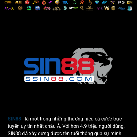
Gợi
Ý
Số
Đẹp
SIN88
- là một trong những thương hiệu cá cược trực
tuyến uy tín nhất châu Á. Với hơn 4.9 triệu người dùng,
SIN88 đã xây dựng được tên tuổi thông qua sự minh