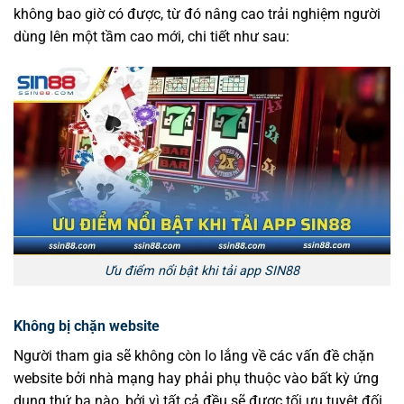
không bao giờ có được, từ đó nâng cao trải nghiệm người
dùng lên một tầm cao mới, chi tiết như sau:
Ưu điểm nổi bật khi tải app SIN88
Không bị chặn website
Người tham gia sẽ không còn lo lắng về các vấn đề chặn
website bởi nhà mạng hay phải phụ thuộc vào bất kỳ ứng
dụng thứ ba nào, bởi vì tất cả đều sẽ được tối ưu tuyệt đối