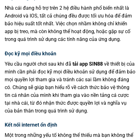
Nhà cái đang hỗ trợ trên 2 hệ điều hành phổ biến nhất là
Android và IOS, tất cả chúng đều được tối ưu hóa để đảm
bảo hiệu suất tốt nhất. Việc chọn nhầm không chỉ khiến
app bị treo, mà còn không thể hoạt động, hoặc gặp sự cố
trong quá trình sử dụng các tính năng của ứng dụng.
Đọc kỹ mọi điều khoản
Yêu cầu người chơi sau khi đã
tải app SIN88
về thiết bị của
mình cần phải đọc kỹ mọi điều khoản sử dụng để đảm bảo
mọi quyền lợi tham gia và tránh các sai lầm không đáng
có. Chúng sẽ giúp bạn hiểu rõ về cách thức bảo vệ thông
tin cá nhân của mình khi tham gia vào nền tảng cá cược
tại nhà cái, từ đó nhận thức được quyền lợi và nghĩa vụ
của bản thân trong quá trình sử dụng.
Kết nối internet ổn định
Một trong những yếu tố không thể thiếu mà bạn không thể