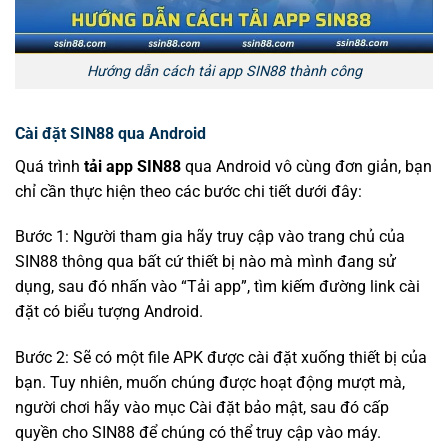
Hướng dẫn cách tải app SIN88 thành công
Cài đặt SIN88 qua Android
Quá trình
tải app SIN88
qua Android vô cùng đơn giản, bạn
chỉ cần thực hiện theo các bước chi tiết dưới đây:
Bước 1: Người tham gia hãy truy cập vào trang chủ của
SIN88 thông qua bất cứ thiết bị nào mà mình đang sử
dụng, sau đó nhấn vào “Tải app”, tìm kiếm đường link cài
đặt có biểu tượng Android.
Bước 2: Sẽ có một file APK được cài đặt xuống thiết bị của
bạn. Tuy nhiên, muốn chúng được hoạt động mượt mà,
người chơi hãy vào mục Cài đặt bảo mật, sau đó cấp
quyền cho SIN88 để chúng có thể truy cập vào máy.