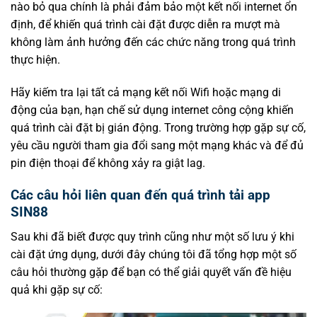
nào bỏ qua chính là phải đảm bảo một kết nối internet ổn
định, để khiến quá trình cài đặt được diễn ra mượt mà
không làm ảnh hưởng đến các chức năng trong quá trình
thực hiện.
Hãy kiếm tra lại tất cả mạng kết nối Wifi hoặc mạng di
động của bạn, hạn chế sử dụng internet công cộng khiến
quá trình cài đặt bị gián động. Trong trường hợp gặp sự cố,
yêu cầu người tham gia đổi sang một mạng khác và để đủ
pin điện thoại để không xảy ra giật lag.
Các câu hỏi liên quan đến quá trình tải app
SIN88
Sau khi đã biết được quy trình cũng như một số lưu ý khi
cài đặt ứng dụng, dưới đây chúng tôi đã tổng hợp một số
câu hỏi thường gặp để bạn có thể giải quyết vấn đề hiệu
quả khi gặp sự cố: