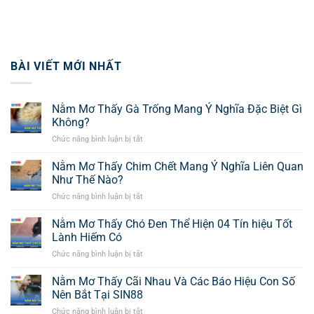
BÀI VIẾT MỚI NHẤT
Nằm Mơ Thấy Gà Trống Mang Ý Nghĩa Đặc Biệt Gì
Không?
Chức năng bình luận bị tắt
ở
Nằm
Mơ
Nằm Mơ Thấy Chim Chết Mang Ý Nghĩa Liên Quan
Thấy
Như Thế Nào?
Gà
Chức năng bình luận bị tắt
ở
Trống
Nằm
Mang
Mơ
Nằm Mơ Thấy Chó Đen Thể Hiện 04 Tín hiệu Tốt
Ý
Thấy
Nghĩa
Lành Hiếm Có
Chim
Đặc
Chức năng bình luận bị tắt
ở
Chết
Biệt
Nằm
Mang
Gì
Mơ
Nằm Mơ Thấy Cãi Nhau Và Các Báo Hiệu Con Số
Ý
Không?
Thấy
Nghĩa
Nên Bắt Tại SIN88
Chó
Liên
Chức năng bình luận bị tắt
ở
Đen