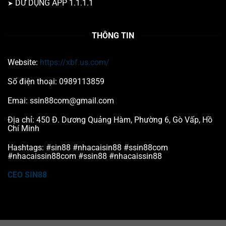
DỬ DỤNG APP 1.1.1.1
THÔNG TIN
Website:
https://xbf.us.com/
Số điện thoại: 0989113859
Emai:
ssin88com@gmail.com
Địa chỉ: 450 Đ. Dương Quảng Hàm, Phường 6, Gò Vấp, Hồ
Chí Minh
Hashtags: #sin88 #nhacaisin88 #ssin88com
#nhacaissin88com #ssin88 #nhacaissin88
CEO SIN88