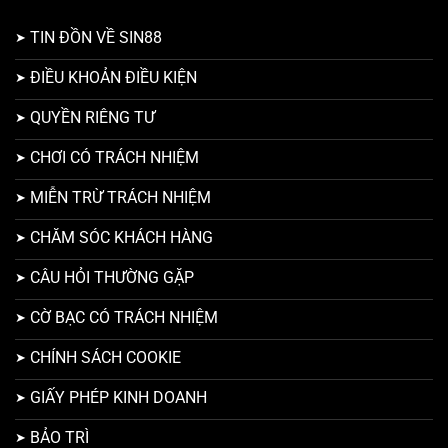
TIN ĐỒN VỀ SIN88
ĐIỀU KHOẢN ĐIỀU KIỆN
QUYỀN RIÊNG TƯ
CHƠI CÓ TRÁCH NHIỆM
MIỄN TRỪ TRÁCH NHIỆM
CHĂM SÓC KHÁCH HÀNG
CÂU HỎI THƯỜNG GẶP
CỜ BẠC CÓ TRÁCH NHIỆM
CHÍNH SÁCH COOKIE
GIẤY PHÉP KINH DOANH
BẢO TRÌ