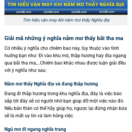
Tìm hiểu vận may khi nằm mơ thấy Nghĩa địa
Giải mã những ý nghĩa nằm mơ thấy bãi tha ma
Có nhiều ý nghĩa cho chiêm bao này, tùy thuộc vào tình
huống bạn như: Đi vào khu mộ, thắp hương hay đia ngang
qua bãi tha ma,…Chiêm bao khác nhau được luận giải đều
với ý nghĩa như sau:
Nằm mơ thấy Nghĩa địa và đang thắp hương
Đang đi thắp hương trong khu nghĩa địa, đây là việc báo
sắp tới đây sẽ có người nhờ bạn giúp đỡ một việc nào đó.
Nếu bản thân có thể hãy giúp họ, ngược lại đừng nhận bừa
sẽ là mất uy tín và làm hỏng việc.
Ngủ mơ đi ngang nghĩa trang