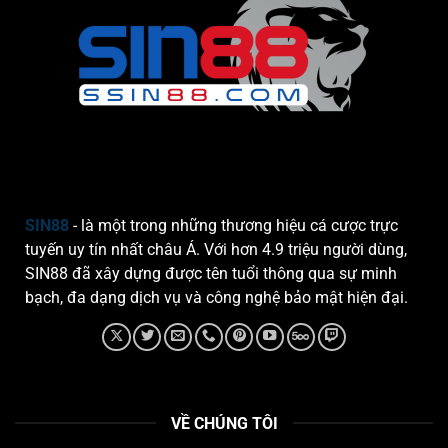
SIN88
- là một trong những thương hiệu cá cược trực
tuyến uy tín nhất châu Á. Với hơn 4.9 triệu người dùng,
SIN88 đã xây dựng được tên tuổi thông qua sự minh
bạch, đa dạng dịch vụ và công nghệ bảo mật hiện đại.
VỀ CHÚNG TÔI