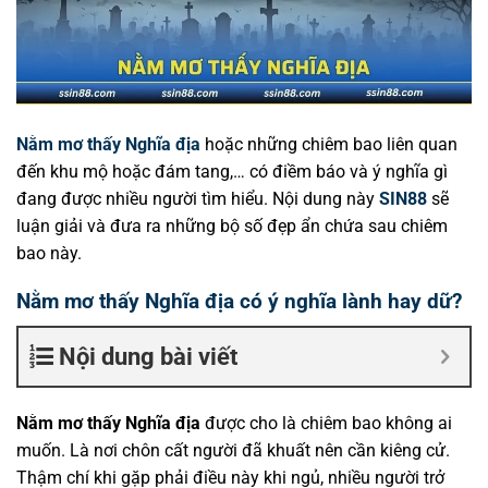
Nằm mơ thấy Nghĩa địa
hoặc những chiêm bao liên quan
đến khu mộ hoặc đám tang,… có điềm báo và ý nghĩa gì
đang được nhiều người tìm hiểu. Nội dung này
SIN88
sẽ
luận giải và đưa ra những bộ số đẹp ẩn chứa sau chiêm
bao này.
Nằm mơ thấy Nghĩa địa có ý nghĩa lành hay dữ?
Nội dung bài viết
Nằm mơ thấy Nghĩa địa
được cho là chiêm bao không ai
muốn. Là nơi chôn cất người đã khuất nên cần kiêng cử.
Thậm chí khi gặp phải điều này khi ngủ, nhiều người trở