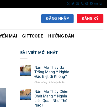
ĐĂNG NHẬP
ĐĂNG KÝ
YẾN MÃI
GIFTCODE
HƯỚNG DẪN
BÀI VIẾT MỚI NHẤT
Nằm Mơ Thấy Gà
Trống Mang Ý Nghĩa
Đặc Biệt Gì Không?
Chức năng bình luận bị tắt
ở
Nằm
Mơ
Nằm Mơ Thấy Chim
Thấy
Chết Mang Ý Nghĩa
Gà
Liên Quan Như Thế
Trống
Nào?
Mang