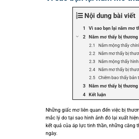
Nội dung bài viết
Vì sao bạn lại nằm mơ t
Nằm mơ thấy bị thương d
Nằm mộng thấy chính
Nằm mơ thấy bị thươ
Nằm mộng thấy hình 
Nằm mơ thấy bị thươn
Chiêm bao thấy bản 
Nằm mơ thấy bị thương 
Kết luận
Những giấc mơ liên quan đến việc bị thươn
mắc lý do tại sao hình ảnh đó lại xuất hiệ
kết quả của áp lực tinh thần, những căng
ngày.