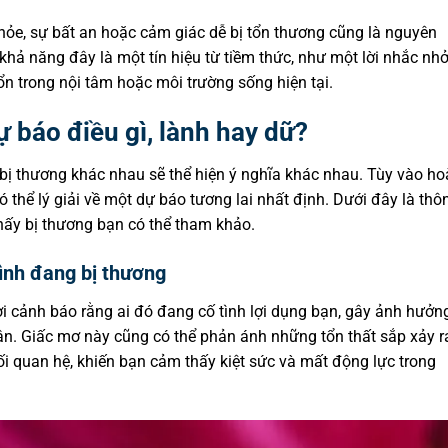
khỏe, sự bất an hoặc cảm giác dễ bị tổn thương cũng là nguyên
khả năng đây là một tín hiệu từ tiềm thức, như một lời nhắc nh
n trong nội tâm hoặc môi trường sống hiện tại.
 báo điều gì, lành hay dữ?
 bị thương khác nhau sẽ thể hiện ý nghĩa khác nhau. Tùy vào h
thể lý giải về một dự báo tương lai nhất định. Dưới đây là thô
 thấy bị thương bạn có thể tham khảo.
ình đang bị thương
ời cảnh báo rằng ai đó đang cố tình lợi dụng bạn, gây ảnh hưởn
ân. Giấc mơ này cũng có thể phản ánh những tổn thất sắp xảy r
mối quan hệ, khiến bạn cảm thấy kiệt sức và mất động lực trong