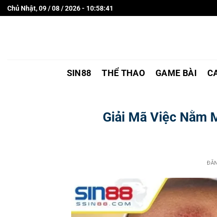
Bỏ
Chủ Nhật, 09 / 08 / 2026 - 10:58:42
qua
nội
dung
SIN88
THỂ THAO
GAME BÀI
C
Giải Mã Việc Nằm 
ĐĂ