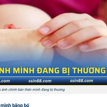
 ảnh chính bản thân mình đang bị thương
 mình băng bó