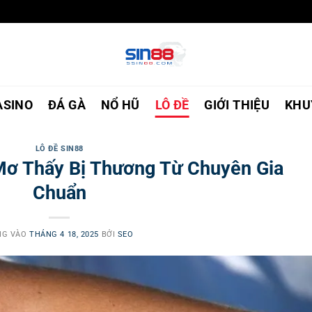
ASINO
ĐÁ GÀ
NỔ HŨ
LÔ ĐỀ
GIỚI THIỆU
KHU
LÔ ĐỀ SIN88
Mơ Thấy Bị Thương Từ Chuyên Gia
Chuẩn
NG VÀO
THÁNG 4 18, 2025
BỞI
SEO