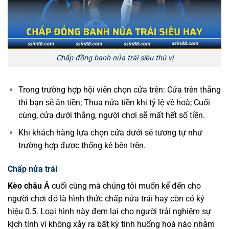
Chấp đồng banh nửa trái siêu thú vị
Trong trường hợp hội viên chọn cửa trên: Cửa trên thắng
thì bạn sẽ ăn tiền; Thua nửa tiền khi tỷ lệ về hoà; Cuối
cùng, cửa dưới thắng, người chơi sẽ mất hết số tiền.
Khi khách hàng lựa chọn cửa dưới sẽ tương tự như
trường hợp được thống kê bên trên.
Chấp nửa trái
Kèo châu Á
cuối cùng mà chúng tôi muốn kể đến cho
người chơi đó là hình thức chấp nửa trái hay còn có ký
hiệu 0.5. Loại hình này đem lại cho người trải nghiệm sự
kịch tính vì không xảy ra bất kỳ tình huống hoà nào nhằm