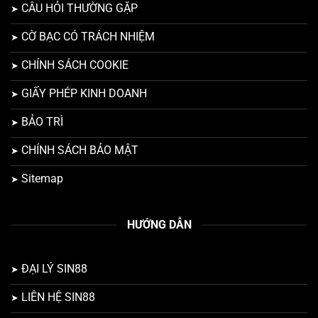
CÂU HỎI THƯỜNG GẶP
CỜ BẠC CÓ TRÁCH NHIỆM
CHÍNH SÁCH COOKIE
GIẤY PHÉP KINH DOANH
BẢO TRÌ
CHÍNH SÁCH BẢO MẬT
Sitemap
HƯỚNG DẪN
ĐẠI LÝ SIN88
LIÊN HỆ SIN88