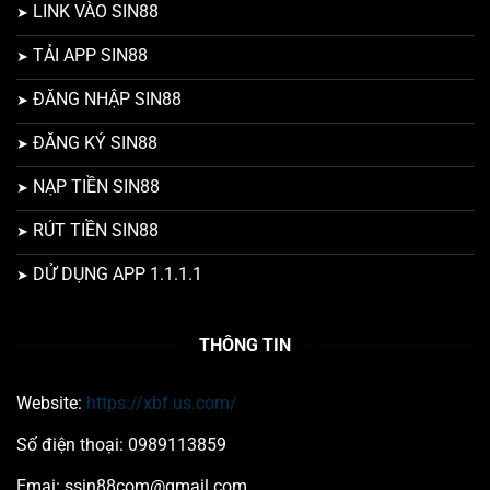
LINK VÀO SIN88
TẢI APP SIN88
ĐĂNG NHẬP SIN88
ĐĂNG KÝ SIN88
NẠP TIỀN SIN88
RÚT TIỀN SIN88
DỬ DỤNG APP 1.1.1.1
THÔNG TIN
Website:
https://xbf.us.com/
Số điện thoại: 0989113859
Emai:
ssin88com@gmail.com