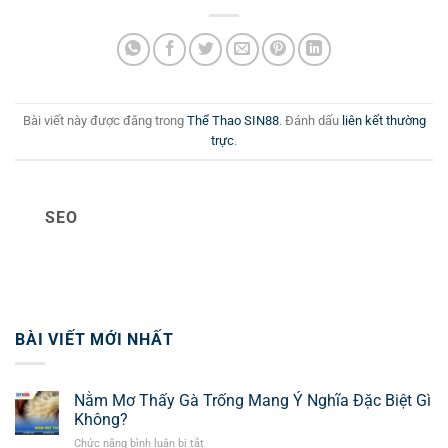
Bài viết này được đăng trong
Thể Thao SIN88
. Đánh dấu
liên kết thường
trực
.
SEO
BÀI VIẾT MỚI NHẤT
Nằm Mơ Thấy Gà Trống Mang Ý Nghĩa Đặc Biệt Gì
Không?
Chức năng bình luận bị tắt
ở