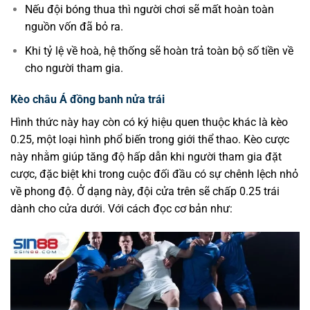
Nếu đội bóng thua thì người chơi sẽ mất hoàn toàn
nguồn vốn đã bỏ ra.
Khi tỷ lệ về hoà, hệ thống sẽ hoàn trả toàn bộ số tiền về
cho người tham gia.
Kèo châu Á đồng banh nửa trái
Hình thức này hay còn có ký hiệu quen thuộc khác là kèo
0.25, một loại hình phổ biến trong giới thể thao. Kèo cược
này nhằm giúp tăng độ hấp dẫn khi người tham gia đặt
cược, đặc biệt khi trong cuộc đối đầu có sự chênh lệch nhỏ
về phong độ. Ở dạng này, đội cửa trên sẽ chấp 0.25 trái
dành cho cửa dưới. Với cách đọc cơ bản như: