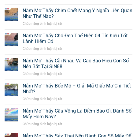
Nằm
Mơ
Nằm Mơ Thấy Chim Chết Mang Ý Nghĩa Liên Quan
Thấy
Như Thế Nào?
Gà
Chức năng bình luận bị tắt
ở
Trống
Nằm
Mang
Mơ
Nằm Mơ Thấy Chó Đen Thể Hiện 04 Tín hiệu Tốt
Ý
Thấy
Nghĩa
Lành Hiếm Có
Chim
Đặc
Chức năng bình luận bị tắt
ở
Chết
Biệt
Nằm
Mang
Gì
Mơ
Nằm Mơ Thấy Cãi Nhau Và Các Báo Hiệu Con Số
Ý
Không?
Thấy
Nghĩa
Nên Bắt Tại SIN88
Chó
Liên
Chức năng bình luận bị tắt
ở
Đen
Quan
Nằm
Thể
Như
Mơ
Nằm Mơ Thấy Bốc Mộ – Giải Mã Giấc Mơ Chi Tiết
Hiện
Thế
Thấy
04
Nhất?
Nào?
Cãi
Tín
Chức năng bình luận bị tắt
ở
Nhau
hiệu
Nằm
Và
Tốt
Mơ
Nằm Mơ Thấy Cầu Vồng Là Điềm Báo Gì, Đánh Số
Các
Lành
Thấy
Báo
Mấy Hôm Nay?
Hiếm
Bốc
Hiệu
Có
Chức năng bình luận bị tắt
ở
Mộ
Con
Nằm
–
Số
Mơ
Nằm Mơ Thấy Sảy Thai Nên Đánh Con Số Mấy Để
Giải
Nên