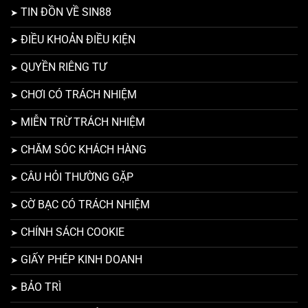
TIN ĐỒN VỀ SIN88
ĐIỀU KHOẢN ĐIỀU KIỆN
QUYỀN RIÊNG TƯ
CHƠI CÓ TRÁCH NHIỆM
MIỄN TRỪ TRÁCH NHIỆM
CHĂM SÓC KHÁCH HÀNG
CÂU HỎI THƯỜNG GẶP
CỜ BẠC CÓ TRÁCH NHIỆM
CHÍNH SÁCH COOKIE
GIẤY PHÉP KINH DOANH
BẢO TRÌ