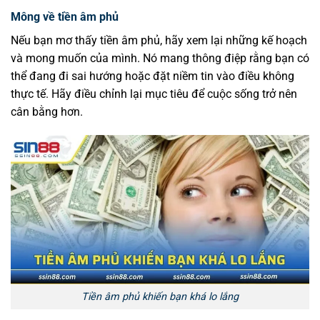
Mông về tiền âm phủ
Nếu bạn mơ thấy tiền âm phủ, hãy xem lại những kế hoạch
và mong muốn của mình. Nó mang thông điệp rằng bạn có
thể đang đi sai hướng hoặc đặt niềm tin vào điều không
thực tế. Hãy điều chỉnh lại mục tiêu để cuộc sống trở nên
cân bằng hơn.
Tiền âm phủ khiến bạn khá lo lắng