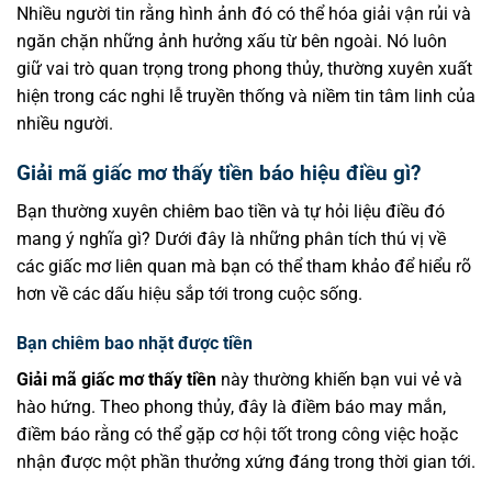
Nhiều người tin rằng hình ảnh đó có thể hóa giải vận rủi và
ngăn chặn những ảnh hưởng xấu từ bên ngoài. Nó luôn
giữ vai trò quan trọng trong phong thủy, thường xuyên xuất
hiện trong các nghi lễ truyền thống và niềm tin tâm linh của
nhiều người.
Giải mã giấc mơ thấy tiền báo hiệu điều gì?
Bạn thường xuyên chiêm bao tiền và tự hỏi liệu điều đó
mang ý nghĩa gì? Dưới đây là những phân tích thú vị về
các giấc mơ liên quan mà bạn có thể tham khảo để hiểu rõ
hơn về các dấu hiệu sắp tới trong cuộc sống.
Bạn chiêm bao nhặt được tiền
Giải mã giấc mơ thấy tiền
này thường khiến bạn vui vẻ và
hào hứng. Theo phong thủy, đây là điềm báo may mắn,
điềm báo rằng có thể gặp cơ hội tốt trong công việc hoặc
nhận được một phần thưởng xứng đáng trong thời gian tới.