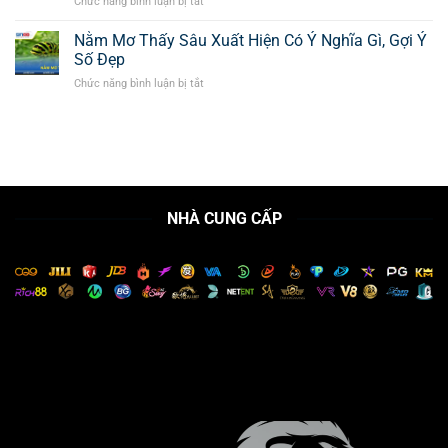
Chức năng bình luận bị tắt
ở
Người
Mấy
Nằm
–
Để
Mơ
Nằm Mơ Thấy Sâu Xuất Hiện Có Ý Nghĩa Gì, Gợi Ý
Ý
Thắng
Thấy
Nghĩa
Số Đẹp
Lớn
Nghĩa
Tâm
Chức năng bình luận bị tắt
ở
Địa
Linh
Nằm
May
Và
Mơ
Hay
Điềm
Thấy
Rủi?
Báo
Sâu
Nên
Số
Xuất
Đánh
Hiện
Lô
Có
Đề
NHÀ CUNG CẤP
Ý
Số
Nghĩa
Mấy?
Gì,
Gợi
Ý
Số
Đẹp