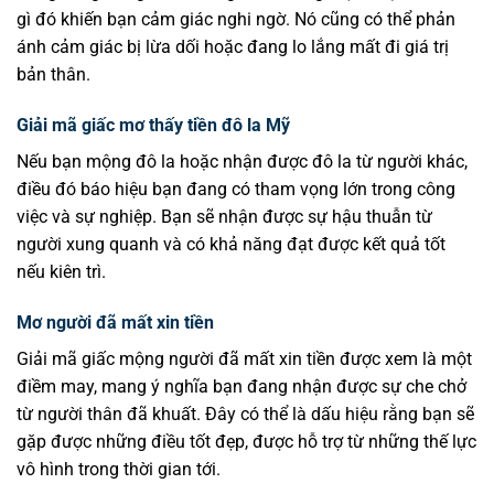
gì đó khiến bạn cảm giác nghi ngờ. Nó cũng có thể phản
ánh cảm giác bị lừa dối hoặc đang lo lắng mất đi giá trị
bản thân.
Giải mã giấc mơ thấy tiền đô la Mỹ
Nếu bạn mộng đô la hoặc nhận được đô la từ người khác,
điều đó báo hiệu bạn đang có tham vọng lớn trong công
việc và sự nghiệp. Bạn sẽ nhận được sự hậu thuẫn từ
người xung quanh và có khả năng đạt được kết quả tốt
nếu kiên trì.
Mơ người đã mất xin tiền
Giải mã giấc mộng người đã mất xin tiền được xem là một
điềm may, mang ý nghĩa bạn đang nhận được sự che chở
từ người thân đã khuất. Đây có thể là dấu hiệu rằng bạn sẽ
gặp được những điều tốt đẹp, được hỗ trợ từ những thế lực
vô hình trong thời gian tới.