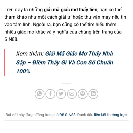
Trên đây là những
giải mã giấc mơ thấy tiền
, bạn có thể
tham khảo như một cách giải trí hoặc thử vận may nếu tin
vào tâm linh. Ngoài ra, bạn cũng có thể tìm hiểu thêm
nhiều giấc mơ khác và ý nghĩa của chúng trên trang của
SIN88.
Xem thêm:
Giải Mã Giấc Mơ Thấy Nhà
Sập – Điềm Thấy Gì Và Con Số Chuẩn
100%
Bài viết này được đăng trong
Lô Đề SIN88
. Đánh dấu
liên kết thường trực
.